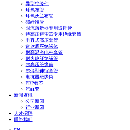
异型绝缘件
环氧布管
环氧沃兰布管
碳纤维管
限流熔断器专用玻纤管
特高压避雷器专用绝缘套筒
电容式高压套管
雷达底座绝缘体
耐高温充电桩套管
耐火玻纤绝缘管
超高压绝缘筒
超薄型伸缩套管
电抗器绝缘筒
FRP卷芯
汽缸套
新闻资讯
公司新闻
行业新闻
人才招聘
联络我们
EN