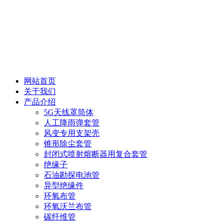
网站首页
关于我们
产品介绍
5G天线罩筒体
人工降雨弹套管
风变专用支架壳
锥形除尘套管
封闭式喷射熔断器用复合套管
绝缘子
石油勘探电池管
异型绝缘件
环氧布管
环氧沃兰布管
碳纤维管