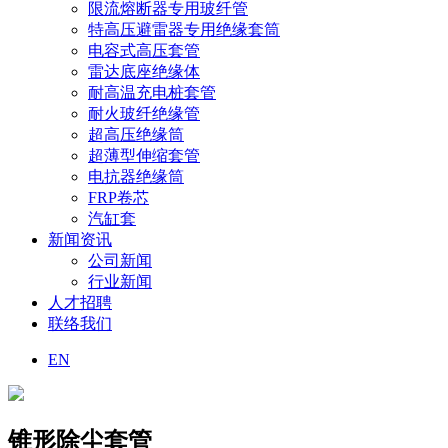
限流熔断器专用玻纤管
特高压避雷器专用绝缘套筒
电容式高压套管
雷达底座绝缘体
耐高温充电桩套管
耐火玻纤绝缘管
超高压绝缘筒
超薄型伸缩套管
电抗器绝缘筒
FRP卷芯
汽缸套
新闻资讯
公司新闻
行业新闻
人才招聘
联络我们
EN
锥形除尘套管